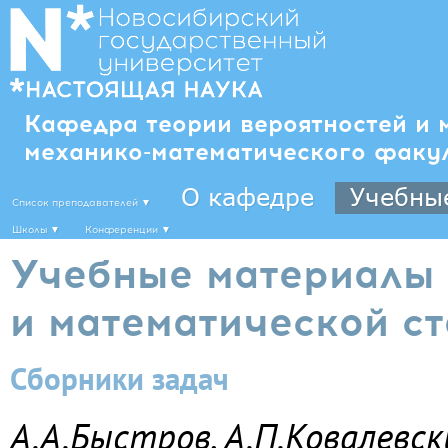
Кафедра теории вероятностей и 
механико-математического факу
О кафедре
Учебны
Список преподавателей
▼
Школы
▼
Конференции
▼
Учебные материалы 
и математической ст
Сборники задач
А.А.Быстров, А.П.Ковалевск