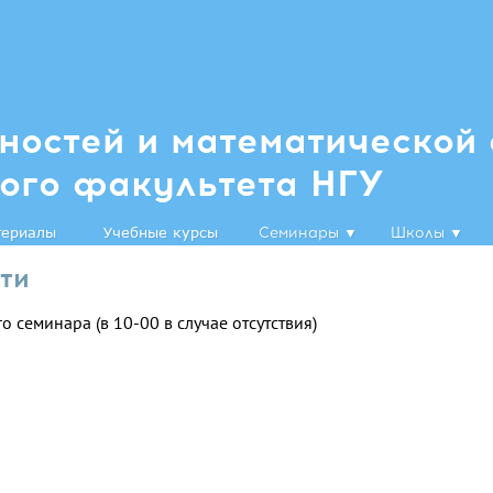
ностей и математической 
ого факультета НГУ
териалы
Учебные курсы
Семинары
▼
Школы
▼
ти
о семинара (в 10-00 в случае отсутствия)