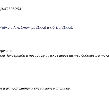
/j/443505254
 Рыбко и А. Л. Столяра (1992)
и
J. G. Dai (1995)
.
еристик.
га, Талагранда и логарифмическое неравенство Соболева, а так
 и их приложения к случайным матрицам.