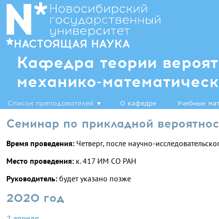
Кафедра теории вероят
механико-математическ
Список преподавателей
▼
О кафедре
Учебные ма
Семинар по прикладной вероятнос
Время проведения:
Четверг, после научно-исследовательског
Место проведения:
к. 417 ИМ СО РАН
Руководитель:
будет указано позже
2020 год
2 апреля